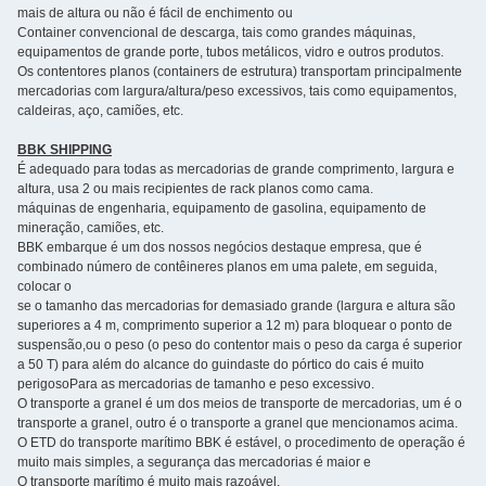
mais de altura ou não é fácil de enchimento ou
Container convencional de descarga, tais como grandes máquinas,
equipamentos de grande porte, tubos metálicos, vidro e outros produtos.
Os contentores planos (containers de estrutura) transportam principalmente
mercadorias com largura/altura/peso excessivos, tais como equipamentos,
caldeiras, aço, camiões, etc.
BBK SHIPPING
É adequado para todas as mercadorias de grande comprimento, largura e
altura, usa 2 ou mais recipientes de rack planos como cama.
máquinas de engenharia, equipamento de gasolina, equipamento de
mineração, camiões, etc.
BBK embarque é um dos nossos negócios destaque empresa, que é
combinado número de contêineres planos em uma palete, em seguida,
colocar o
se o tamanho das mercadorias for demasiado grande (largura e altura são
superiores a 4 m, comprimento superior a 12 m) para bloquear o ponto de
suspensão,ou o peso (o peso do contentor mais o peso da carga é superior
a 50 T) para além do alcance do guindaste do pórtico do cais é muito
perigosoPara as mercadorias de tamanho e peso excessivo.
O transporte a granel é um dos meios de transporte de mercadorias, um é o
transporte a granel, outro é o transporte a granel que mencionamos acima.
O ETD do transporte marítimo BBK é estável, o procedimento de operação é
muito mais simples, a segurança das mercadorias é maior e
O transporte marítimo é muito mais razoável.