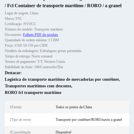
/ Fcl Container de transporte marítimo / RORO / a granel
Lugar de origem: China
Marca: FSC
Certificação: NVOCC
Número do modelo: Transporte marítimo
Documento:
Folheto PDF do produto
Quantidade de ordem mínima: 1 CBM
Preço: USD 10-150 per CBM
Detalhes da embalagem: Embalagens gerais permitidas
Tempo de entrega: Navio semanal
Termos de pagamento: T/T, Western Union
Habilidade da fonte: 100/Contenedor/Dia
Destacar:
Logística do transporte marítimo de mercadorias por contêiner
,
Transportes marítimos com desconto
,
RORO fcl transporte marítimo
1Partida:
Todos os portos da China
2Tipo de envio:
Transporte por contêiner/RORO/navio a granel
3Consolidação:
Disponível