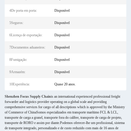
4De porta em porta:
Disponível
5Seguros:
Disponível
6Licença de exportação:
Disponível
7Documentos aduaneiros:
Disponível
8Fumigação:
Disponível
9Armazém:
Disponível
10Experiência:
Quase 20 anos.
Shenzhen Focus Supply Chain
is an international experienced professional freight
forwarder and logistics provider operating on a global scale and providing
comprehensive services for cargo of all descriptions which is approved by the Ministry
of Commerce of ChinaSomos especializados em transporte marítimo FCL & LCL,
transporte de carga a granel, transporte fora do calibre, transporte de carga de projeto,
transporte de RORO e assim por diante.Podemos oferecer-lhe um profissional, sistema
de transporte integrado, personalizado e de custo reduzido com mais de 16 anos de