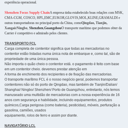
experiência operacional.
Shenzhen Focus Supply Chain
A empresa tinha estabelecido boas relações com MSK,
CMA-CGM, COSCO, HPL,EMC,EUKOR,GLOVIS,MOL,KLINE,GRAMALDI e
outras transportadoras no principal porto da China, como
Qingdao, Tianjin,
Xangai
e
Ningbo
,
Shenzhen
,
Guangzhou
O transporte marítimo que podemos obter da
Carrier é competitivo e admirado pelos clientes.
TRANSPORTO FCL
Carga completa de contentor significa que todas as mercadorias no
contentor estão listadas numa única nota de embarque e, como tal, são de
propriedade de uma única pessoa.
Não importa o quão cheio o contentor está. o pagamento é feito com base
em um contentor cheio. devemos prestar atenção em
A forma de enchimento dos recipientes e de fixação das mercadorias.
O transporte marítimo FCL é o nosso negócio geral, podemos transportar
contentores não só do porto de Qingdao, mas também de Tianjin/Dalian/
Shanghai/ Ningbo/ Shenzhen/ Porto de Guangzhou, entretanto, nós temos
manuseado uma multidão de mercadorias com a nossa experiência de 16
anos com segurança e habilidade, incluindo equipamentos, produtos
químicos,Carga perigosa (como bateria), pesticidas), móveis, perfuração a
gasolina, camiões, usados
equipamento, rolos de ferro e assim por diante.
NAVIGATÓRIO LCL