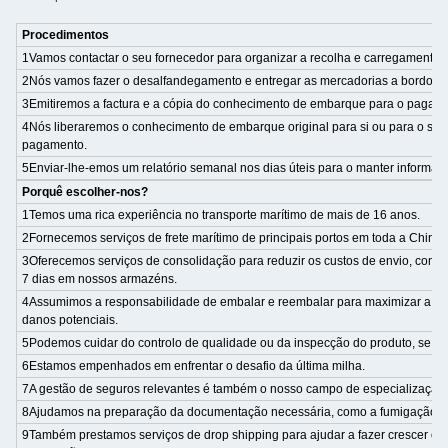
Procedimentos
1Vamos contactar o seu fornecedor para organizar a recolha e carregamento.
2Nós vamos fazer o desalfandegamento e entregar as mercadorias a bordo do
3Emitiremos a factura e a cópia do conhecimento de embarque para o pagam
4Nós liberaremos o conhecimento de embarque original para si ou para o seu
pagamento.
5Enviar-lhe-emos um relatório semanal nos dias úteis para o manter informad
Porquê escolher-nos?
1Temos uma rica experiência no transporte marítimo de mais de 16 anos.
2Fornecemos serviços de frete marítimo de principais portos em toda a China
3Oferecemos serviços de consolidação para reduzir os custos de envio, com 
7 dias em nossos armazéns.
4Assumimos a responsabilidade de embalar e reembalar para maximizar a uti
danos potenciais.
5Podemos cuidar do controlo de qualidade ou da inspecção do produto, se ne
6Estamos empenhados em enfrentar o desafio da última milha.
7A gestão de seguros relevantes é também o nosso campo de especialização.
8Ajudamos na preparação da documentação necessária, como a fumigação e a
9Também prestamos serviços de drop shipping para ajudar a fazer crescer o 