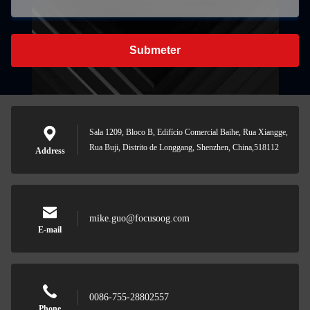
Submeter
Sala 1209, Bloco B, Edifício Comercial Baihe, Rua Xiangge,
Rua Buji, Distrito de Longgang, Shenzhen, China,518112
Address
mike.guo@focusoog.com
E-mail
0086-755-28802557
Phone