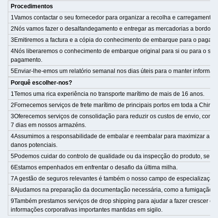
Procedimentos
1Vamos contactar o seu fornecedor para organizar a recolha e carregamento.
2Nós vamos fazer o desalfandegamento e entregar as mercadorias a bordo do
3Emitiremos a factura e a cópia do conhecimento de embarque para o pagam
4Nós liberaremos o conhecimento de embarque original para si ou para o seu
pagamento.
5Enviar-lhe-emos um relatório semanal nos dias úteis para o manter informad
Porquê escolher-nos?
1Temos uma rica experiência no transporte marítimo de mais de 16 anos.
2Fornecemos serviços de frete marítimo de principais portos em toda a China
3Oferecemos serviços de consolidação para reduzir os custos de envio, com 
7 dias em nossos armazéns.
4Assumimos a responsabilidade de embalar e reembalar para maximizar a uti
danos potenciais.
5Podemos cuidar do controlo de qualidade ou da inspecção do produto, se ne
6Estamos empenhados em enfrentar o desafio da última milha.
7A gestão de seguros relevantes é também o nosso campo de especialização.
8Ajudamos na preparação da documentação necessária, como a fumigação e a
9Também prestamos serviços de drop shipping para ajudar a fazer crescer o 
informações corporativas importantes mantidas em sigilo.