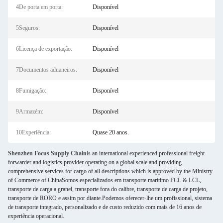
4De porta em porta:
Disponível
5Seguros:
Disponível
6Licença de exportação:
Disponível
7Documentos aduaneiros:
Disponível
8Fumigação:
Disponível
9Armazém:
Disponível
10Experiência:
Quase 20 anos.
Shenzhen Focus Supply Chain
is an international experienced professional freight
forwarder and logistics provider operating on a global scale and providing
comprehensive services for cargo of all descriptions which is approved by the Ministry
of Commerce of ChinaSomos especializados em transporte marítimo FCL & LCL,
transporte de carga a granel, transporte fora do calibre, transporte de carga de projeto,
transporte de RORO e assim por diante.Podemos oferecer-lhe um profissional, sistema
de transporte integrado, personalizado e de custo reduzido com mais de 16 anos de
experiência operacional.