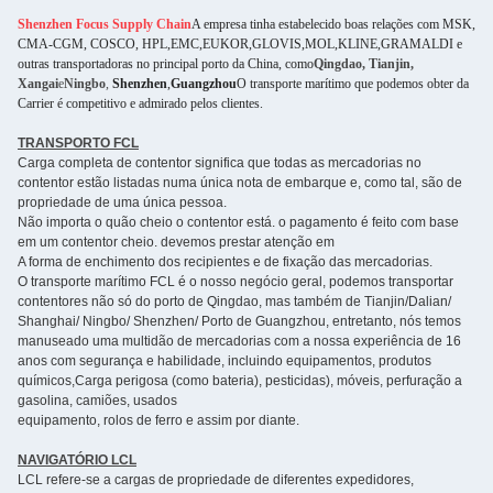
Shenzhen Focus Supply Chain
A empresa tinha estabelecido boas relações com MSK,
CMA-CGM, COSCO, HPL,EMC,EUKOR,GLOVIS,MOL,KLINE,GRAMALDI e
outras transportadoras no principal porto da China, como
Qingdao, Tianjin,
Xangai
e
Ningbo
,
Shenzhen
,
Guangzhou
O transporte marítimo que podemos obter da
Carrier é competitivo e admirado pelos clientes.
TRANSPORTO FCL
Carga completa de contentor significa que todas as mercadorias no
contentor estão listadas numa única nota de embarque e, como tal, são de
propriedade de uma única pessoa.
Não importa o quão cheio o contentor está. o pagamento é feito com base
em um contentor cheio. devemos prestar atenção em
A forma de enchimento dos recipientes e de fixação das mercadorias.
O transporte marítimo FCL é o nosso negócio geral, podemos transportar
contentores não só do porto de Qingdao, mas também de Tianjin/Dalian/
Shanghai/ Ningbo/ Shenzhen/ Porto de Guangzhou, entretanto, nós temos
manuseado uma multidão de mercadorias com a nossa experiência de 16
anos com segurança e habilidade, incluindo equipamentos, produtos
químicos,Carga perigosa (como bateria), pesticidas), móveis, perfuração a
gasolina, camiões, usados
equipamento, rolos de ferro e assim por diante.
NAVIGATÓRIO LCL
LCL refere-se a cargas de propriedade de diferentes expedidores,