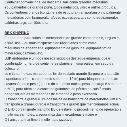
Container convencional de descarga, tais como grandes máquinas,
equipamentos de grande porte, tubos metálicos, vidro e outros produtos.
Os contentores planos (containers de estrutura) transportam principalmente
mercadorias com largura/altura/peso excessivos, tais como equipamentos,
caldeiras, aço, camiões, etc.
BBK SHIPPING
É adequado para todas as mercadorias de grande comprimento, largura e
altura, usa 2 ou mais recipientes de rack planos como cama.
máquinas de engenharia, equipamento de gasolina, equipamento de
mineração, camiões, etc.
BBK embarque é um dos nossos negócios destaque empresa, que é
combinado número de contêineres planos em uma palete, em seguida,
colocar o
se o tamanho das mercadorias for demasiado grande (largura e altura são
superiores a 4 m, comprimento superior a 12 m) para bloquear o ponto de
suspensão,ou o peso (o peso do contentor mais o peso da carga é superior
a 50 T) para além do alcance do guindaste do pórtico do cais é muito
perigosoPara as mercadorias de tamanho e peso excessivo.
O transporte a granel é um dos meios de transporte de mercadorias, um é o
transporte a granel, outro é o transporte a granel que mencionamos acima.
O ETD do transporte marítimo BBK é estável, o procedimento de operação é
muito mais simples, a segurança das mercadorias é maior e
O transporte marítimo é muito mais razoável.