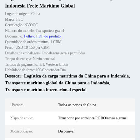
Indonésia Frete Marítimo Global
Lugar de origem: China
Marca: FSC
Certificação: NVOCC
Número do modelo: Transporte a granel
Documento:
Folheto PDF do produto
Quantidade de ordem mínima: 1 CBM
Preço: USD 10-150 per CBM
Detalhes da embalagem: Embalagens gerais permitidas
Tempo de entrega: Navio semanal
Termos de pagamento: T/T, Western Union
Habilidade da fonte: 100/Contenedor/Dia
Destacar:
Logística de carga marítima da China para a Indonésia
,
Transporte marítimo global da China para a Indonésia
,
Transporte marítimo internacional especial
1Partida:
Todos os portos da China
2Tipo de envio:
Transporte por contêiner/RORO/navio a granel
3Consolidação:
Disponível