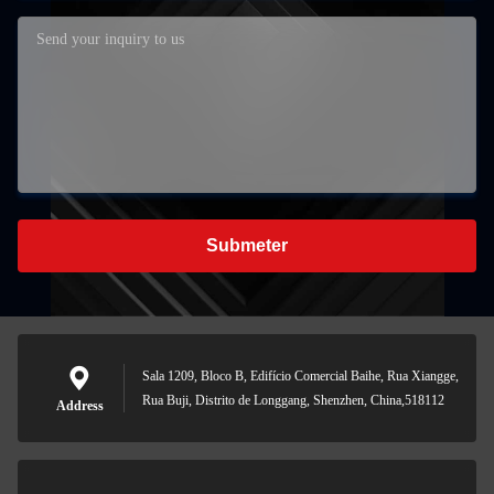
Submeter
Sala 1209, Bloco B, Edifício Comercial Baihe, Rua Xiangge,
Rua Buji, Distrito de Longgang, Shenzhen, China,518112
Address