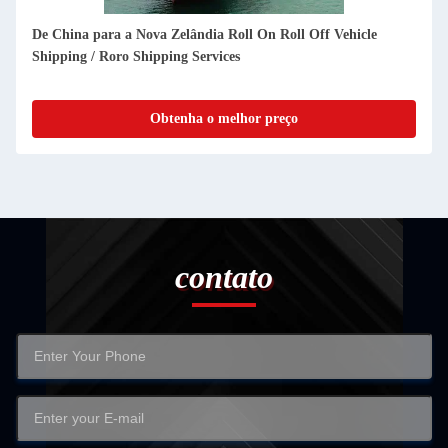
a Nova Zelândia Roll On Roll Off Vehicle
Roro Serviço de fre
o Shipping Services
Roro Shipping Line
Obtenha o melhor preço
contato