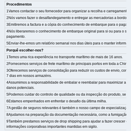
Procedimentos
1Vamos contactar o seu fornecedor para organizar a recolha e carregamento.
2Nós vamos fazer o desalfandegamento e entregar as mercadorias a bordo do
3Emitiremos a factura e a cópia do conhecimento de embarque para o pagam
4Nós liberaremos o conhecimento de embarque original para si ou para o seu
pagamento.
5Enviar-lhe-emos um relatório semanal nos dias úteis para o manter informad
Porquê escolher-nos?
1Temos uma rica experiência no transporte marítimo de mais de 16 anos.
2Fornecemos serviços de frete marítimo de principais portos em toda a China
3Oferecemos serviços de consolidação para reduzir os custos de envio, com 
7 dias em nossos armazéns.
4Assumimos a responsabilidade de embalar e reembalar para maximizar a uti
danos potenciais.
5Podemos cuidar do controlo de qualidade ou da inspecção do produto, se ne
6Estamos empenhados em enfrentar o desafio da última milha.
7A gestão de seguros relevantes é também o nosso campo de especialização.
8Ajudamos na preparação da documentação necessária, como a fumigação e a
9Também prestamos serviços de drop shipping para ajudar a fazer crescer o 
informações corporativas importantes mantidas em sigilo.