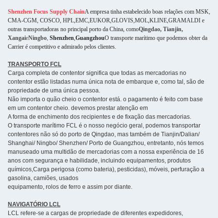
Shenzhen Focus Supply Chain
A empresa tinha estabelecido boas relações com MSK,
CMA-CGM, COSCO, HPL,EMC,EUKOR,GLOVIS,MOL,KLINE,GRAMALDI e
outras transportadoras no principal porto da China, como
Qingdao, Tianjin,
Xangai
e
Ningbo
,
Shenzhen
,
Guangzhou
O transporte marítimo que podemos obter da
Carrier é competitivo e admirado pelos clientes.
TRANSPORTO FCL
Carga completa de contentor significa que todas as mercadorias no
contentor estão listadas numa única nota de embarque e, como tal, são de
propriedade de uma única pessoa.
Não importa o quão cheio o contentor está. o pagamento é feito com base
em um contentor cheio. devemos prestar atenção em
A forma de enchimento dos recipientes e de fixação das mercadorias.
O transporte marítimo FCL é o nosso negócio geral, podemos transportar
contentores não só do porto de Qingdao, mas também de Tianjin/Dalian/
Shanghai/ Ningbo/ Shenzhen/ Porto de Guangzhou, entretanto, nós temos
manuseado uma multidão de mercadorias com a nossa experiência de 16
anos com segurança e habilidade, incluindo equipamentos, produtos
químicos,Carga perigosa (como bateria), pesticidas), móveis, perfuração a
gasolina, camiões, usados
equipamento, rolos de ferro e assim por diante.
NAVIGATÓRIO LCL
LCL refere-se a cargas de propriedade de diferentes expedidores,