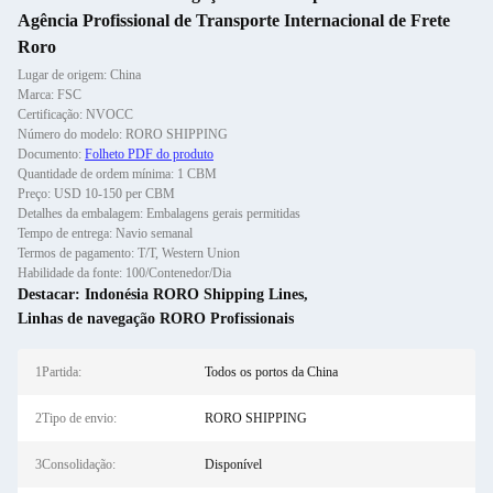
Agência Profissional de Transporte Internacional de Frete
Roro
Lugar de origem: China
Marca: FSC
Certificação: NVOCC
Número do modelo: RORO SHIPPING
Documento:
Folheto PDF do produto
Quantidade de ordem mínima: 1 CBM
Preço: USD 10-150 per CBM
Detalhes da embalagem: Embalagens gerais permitidas
Tempo de entrega: Navio semanal
Termos de pagamento: T/T, Western Union
Habilidade da fonte: 100/Contenedor/Dia
Destacar:
Indonésia RORO Shipping Lines
,
Linhas de navegação RORO Profissionais
1Partida:
Todos os portos da China
2Tipo de envio:
RORO SHIPPING
3Consolidação:
Disponível