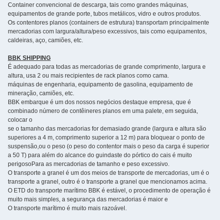
Container convencional de descarga, tais como grandes máquinas,
equipamentos de grande porte, tubos metálicos, vidro e outros produtos.
Os contentores planos (containers de estrutura) transportam principalmente
mercadorias com largura/altura/peso excessivos, tais como equipamentos,
caldeiras, aço, camiões, etc.
BBK SHIPPING
É adequado para todas as mercadorias de grande comprimento, largura e
altura, usa 2 ou mais recipientes de rack planos como cama.
máquinas de engenharia, equipamento de gasolina, equipamento de
mineração, camiões, etc.
BBK embarque é um dos nossos negócios destaque empresa, que é
combinado número de contêineres planos em uma palete, em seguida,
colocar o
se o tamanho das mercadorias for demasiado grande (largura e altura são
superiores a 4 m, comprimento superior a 12 m) para bloquear o ponto de
suspensão,ou o peso (o peso do contentor mais o peso da carga é superior
a 50 T) para além do alcance do guindaste do pórtico do cais é muito
perigosoPara as mercadorias de tamanho e peso excessivo.
O transporte a granel é um dos meios de transporte de mercadorias, um é o
transporte a granel, outro é o transporte a granel que mencionamos acima.
O ETD do transporte marítimo BBK é estável, o procedimento de operação é
muito mais simples, a segurança das mercadorias é maior e
O transporte marítimo é muito mais razoável.