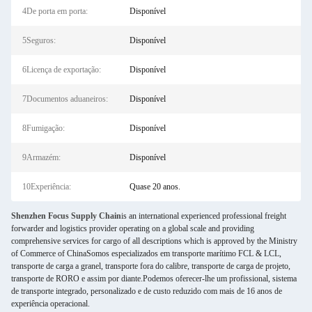
4De porta em porta:
Disponível
5Seguros:
Disponível
6Licença de exportação:
Disponível
7Documentos aduaneiros:
Disponível
8Fumigação:
Disponível
9Armazém:
Disponível
10Experiência:
Quase 20 anos.
Shenzhen Focus Supply Chain
is an international experienced professional freight
forwarder and logistics provider operating on a global scale and providing
comprehensive services for cargo of all descriptions which is approved by the Ministry
of Commerce of ChinaSomos especializados em transporte marítimo FCL & LCL,
transporte de carga a granel, transporte fora do calibre, transporte de carga de projeto,
transporte de RORO e assim por diante.Podemos oferecer-lhe um profissional, sistema
de transporte integrado, personalizado e de custo reduzido com mais de 16 anos de
experiência operacional.