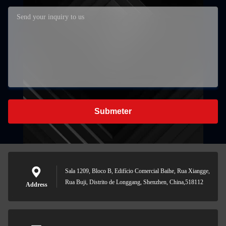
Submeter
Sala 1209, Bloco B, Edifício Comercial Baihe, Rua Xiangge,
Rua Buji, Distrito de Longgang, Shenzhen, China,518112
Address